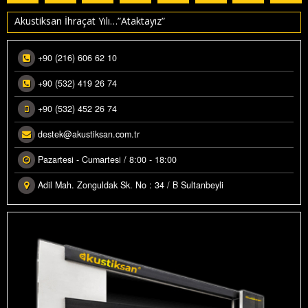
RK YUMURTA KÖPÜK
Akustiksan İhraçat Yılı…”Ataktayız”
RK RULO POLIETILEN
+90 (216) 606 62 10
RK ALÇIPAN KAPLAMA
+90 (532) 419 26 74
USTIK PROJE REFERANSLAR
+90 (532) 452 26 74
İPARİŞLERİNİZ
destek@akustiksan.com.tr
Pazartesi - Cumartesi / 8:00 - 18:00
LERI RESIMLERI
Adil Mah. Zonguldak Sk. No : 34 / B Sultanbeyli
STAGRAM GALERI
VAR HESAPLAYICI
ÜN RENKLENDIRME
OWROOM GÖRSELLERI